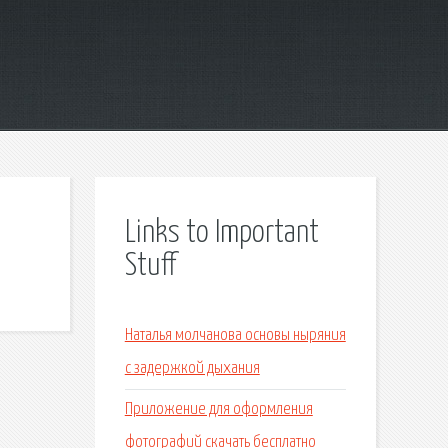
Links to Important
Stuff
Наталья молчанова основы ныряния
с задержкой дыхания
Приложение для оформления
фотографий скачать бесплатно