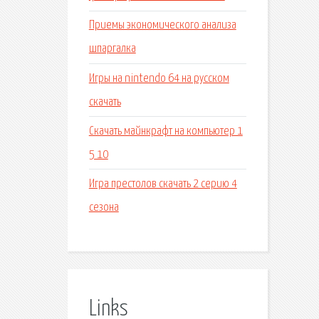
Приемы экономического анализа
шпаргалка
Игры на nintendo 64 на русском
скачать
Скачать майнкрафт на компьютер 1
5 10
Игра престолов скачать 2 серию 4
сезона
Links