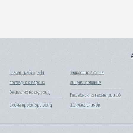
A
Скачать майнкрафт
Заявление в сэс на
последнюю версию
лицензирование
бесплатно на андроид
Решебник по геометрии 10
Схема проектора benq
11 класс алимов