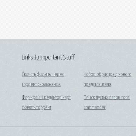
Links to Important Stuff
Скачать фильмы через
Набор образцов д нового
торрент скольжение
представителя
Фар край 4 редактор карт
Поиск пустых папок total
скачать торрент
commander