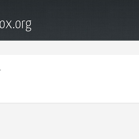
ox.org
т