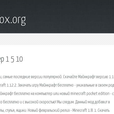
ox.org
р 1 5 10
и, самые последние версии популярной. Скачайте Майнкрафт версию 1.1
raft 1.12.2. Закачать игру Майнкрафт бесплатно - уникальные в своем ро
 майнкрафт бесплатно на компьютер или новый minecraft pocket edition - 
 бесплатно и с высокой скоростью! Мы следим. Данный мод добавит в
, стулья, ящики. Новый февральский релиз - Minecraft 1.8. 1. Скачать