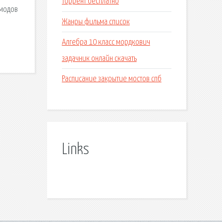
торрент бесплатно
 модов
Жанры фильма список
Алгебра 10 класс мордкович
задачник онлайн скачать
Расписание закрытие мостов спб
Links