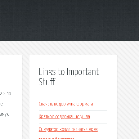
Links to Important
Stuff
2.2 по
де
Скачать видео wma формата
самую
Краткое содержание ушла
Симулятор козла скачать через