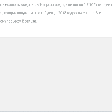
я. а можно выкладывать ВСЕ версии модов, а не только 1.7.10? У вас куча
фт, которая популярна и по сей день, в 2018 году есть сервера. Все
ому процессу. В релизе.