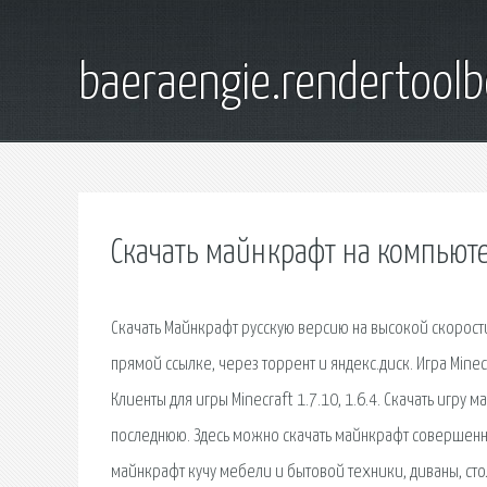
baeraengie.rendertoolb
Скачать майнкрафт на компьюте
Скачать Майнкрафт русскую версию на высокой скорост
прямой ссылке, через торрент и яндекс.диск. Игра Minec
Клиенты для игры Minecraft 1.7.10, 1.6.4. Скачать игру
последнюю. Здесь можно скачать майнкрафт совершенно
майнкрафт кучу мебели и бытовой техники, диваны, столы