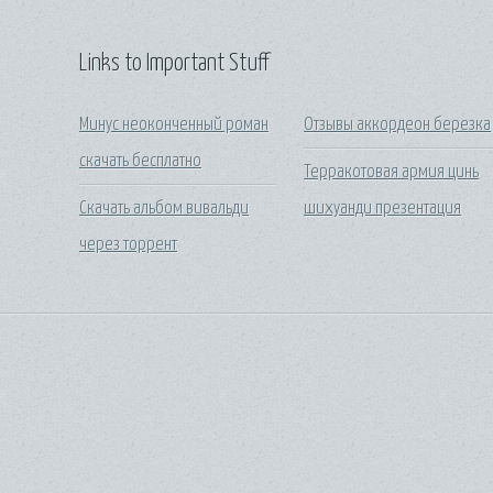
Links to Important Stuff
Минус неоконченный роман
Отзывы аккордеон березка
скачать бесплатно
Терракотовая армия цинь
Скачать альбом вивальди
шихуанди презентация
через торрент