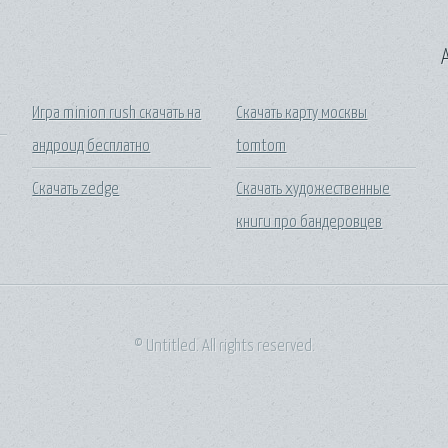
A
Игра minion rush скачать на
Скачать карту москвы
андроид бесплатно
tomtom
Скачать zedge
Скачать художественные
книги про бандеровцев
© Untitled. All rights reserved.