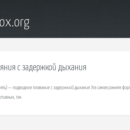
ox.org
ряния с задержкой дыхания
нырять) — подводное плавание с задержкой дыхания Эта самая ранняя фо
ртивных, так.