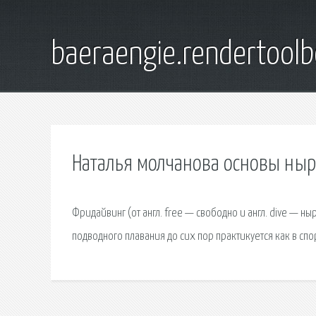
baeraengie.rendertoolb
Наталья молчанова основы ны
Фридайвинг (от англ. free — свободно и англ. dive — 
подводного плавания до сих пор практикуется как в спо