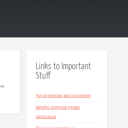
Links to Important
Stuff
рма
Чит на контракт варс в контакте
Автобус серпухов турово
расписание