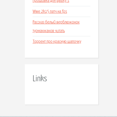
Прошивка для galaxy s
Wwe 2k15 патч на fps
Рассказ белый верблюжонок
турманжанов читать
Торрент про красную шапочку
Links