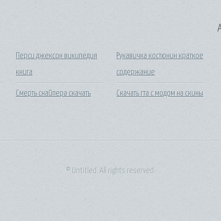
A
Перси джексон википедия
Рукавичка костюнин краткое
книга
содержание
Смерть снайпера скачать
Скачать гта с модом на скины
© Untitled. All rights reserved.