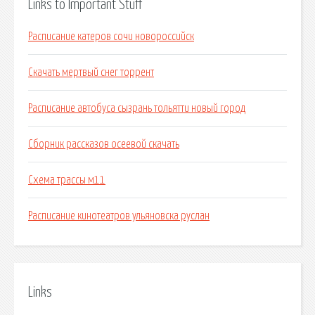
Links to Important Stuff
Расписание катеров сочи новороссийск
Скачать мертвый снег торрент
Расписание автобуса сызрань тольятти новый город
Сборник рассказов осеевой скачать
Схема трассы м11
Расписание кинотеатров ульяновска руслан
Links