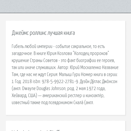
Джеймс роллинс лучшая книга
Гибель любой империи - событие сакральное, то есть
загадочное. В книге Юрия Козлова "Колодец пророков"
крушение Страны Советов - это факт биографии ее героев,
так или иначе служивших. Автор: Юрий Москаленко Название:
Там, где нас не ждут Серия: Малыш Гури Номер книги в серии:
1 Год: 2018 isbn: 978-5-9922-2781-9. Дуэ́йн Ду́глас Джо́нсон
(англ. Dwayne Douglas Johnson; род. 2 мая 1972 года,
Хейвард, США) — американский рестлер и киноактёр,
известный также под псевдонимом Скала́ (англ.