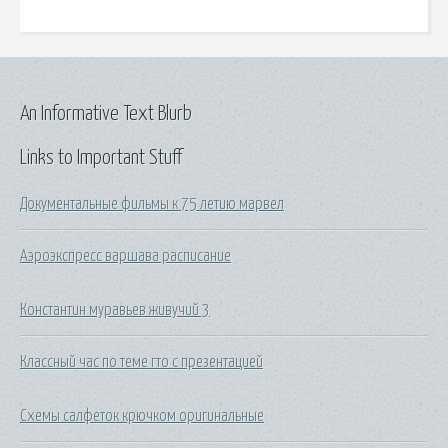
An Informative Text Blurb
Links to Important Stuff
Документальные фильмы к 75 летию марвел
Аэроэкспресс варшава расписание
Константин муравьев живучий 3
Классный час по теме гто с презентацией
Схемы салфеток крючком оригинальные