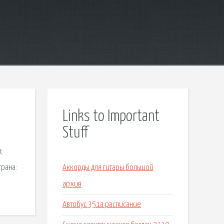
Links to Important
Stuff
;
трана:
Аккорды для гитары большой
архив
Автобус 351а расписание