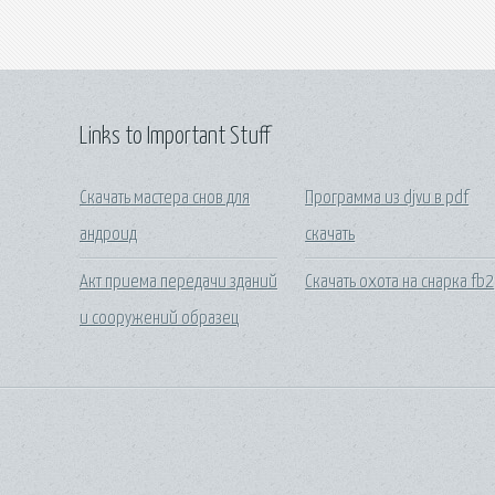
Links to Important Stuff
Скачать мастера снов для
Программа из djvu в pdf
андроид
скачать
Акт приема передачи зданий
Скачать охота на снарка fb2
и сооружений образец