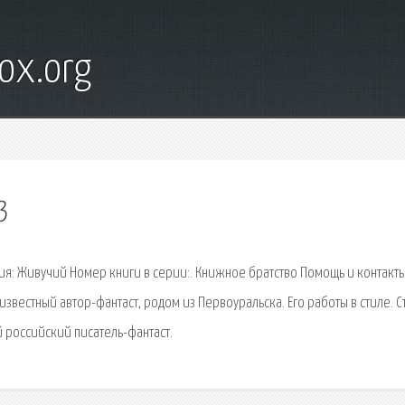
ox.org
3
ия: Живучий Номер книги в серии:. Книжное братство Помощь и контакты
звестный автор-фантаст, родом из Первоуральска. Его работы в стиле. С
 российский писатель-фантаст.