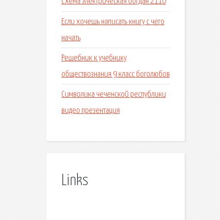
Схема электрическая богдан 2110
Если хочешь написать книгу с чего
начать
Решебник к учебнику
обществознания 9 класс боголюбов
Символика чеченской республики
видео презентация
Links