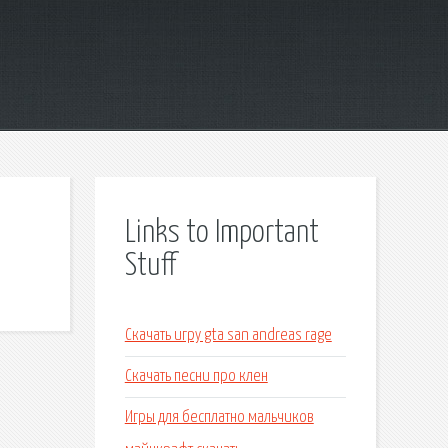
Links to Important
Stuff
Скачать игру gta san andreas rage
Скачать песни про клен
Игры для бесплатно мальчиков