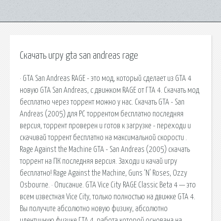
Скачать игру gta san andreas rage
· GTA San Andreas RAGE - это мод, который сделает из GTA 4
новую GTA San Andreas, с движком RAGE от ГТА 4. Скачать мод
бесплатно через торрент можно у нас. Скачать GTA - San
Andreas (2005) для PC торрентом бесплатно последняя
версия, торрент проверен и готов к загрузке - переходи и
скачивай торрент бесплатно на максимальной скорости .
Rage Against the Machine GTA - San Andreas (2005) скачать
торрент на ПК последняя версия. Заходи и качай игру
бесплатно! Rage Against the Machine, Guns ‘N’ Roses, Ozzy
Osbourne. · Описание. GTA Vice City RAGE Classic Beta 4 — это
всем известная Vice City, только полностью на движке GTA 4.
Вы получите абсолютно новую физику, абсолютно
идентичную физике ГТА 4, работа которой основана на