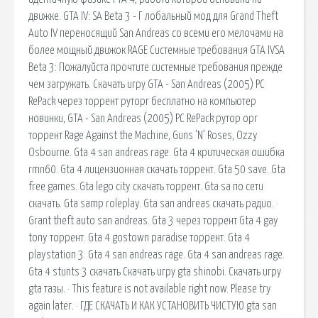
движке. GTA IV: SA Beta 3 - Г лобальный мод для Grand Theft
Auto IV переносящий San Andreas со всеми его мелочами на
более мощный движок RAGE Системные требования GTA IVSA
Beta 3: Пожалуйста прочтите системные требования прежде
чем загружать. Скачать игру GTA - San Andreas (2005) PC
RePack через торрент руторг бесплатно на компьютер
новинки, GTA - San Andreas (2005) PC RePack рутор орг
торрент Rage Against the Machine, Guns ‘N’ Roses, Ozzy
Osbourne. Gta 4 san andreas rage. Gta 4 критическая ошибка
rmn60. Gta 4 лицензионная скачать торрент. Gta 50 save. Gta
free games. Gta lego city скачать торрент. Gta sa по сети
скачать. Gta samp roleplay. Gta san andreas скачать радио. ·
Grant theft auto san andreas. Gta 3 через торрент Gta 4 gay
tony торрент. Gta 4 gostown paradise торрент. Gta 4
playstation 3. Gta 4 san andreas rage. Gta 4 san andreas rage.
Gta 4 stunts 3 скачать Скачать игру gta shinobi. Скачать игру
gta тазы. · This feature is not available right now. Please try
again later. · ГДЕ СКАЧАТЬ И КАК УСТАНОВИТЬ ЧИСТУЮ gta san