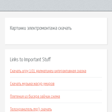
Картинки электромонтажа скачать
Links to Important Stuff
Скачать игру 101 далматинец интерактивная сказка
Скачать музыка жасур умиров
Плетения из бисера зайчик схема
Телохранитель mp3 скачать