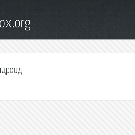
ox.org
андроид