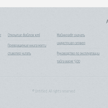
A
е
Открытие файлов xml
Майнкрафт скачать
индастриал сервер
Превращение книга мэгги
стивотер читать
Руководство по эксплуатации
тайга варяг 500
© Untitled. All rights reserved.