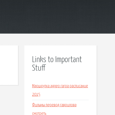
Links to Important
Stuff
Маршрутка адлер гагра расписание
2015
Фильмы перевод гаврилова
смотреть