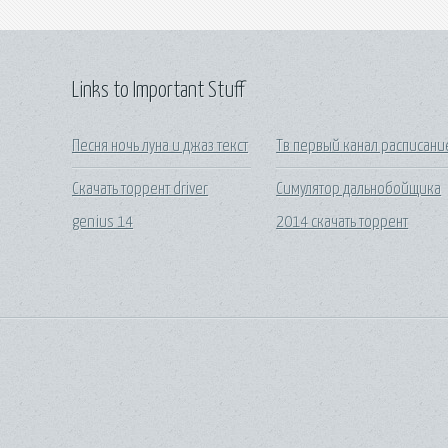
Links to Important Stuff
Песня ночь луна и джаз текст
Тв первый канал расписани
Скачать торрент driver
Симулятор дальнобойщика
genius 14
2014 скачать торрент