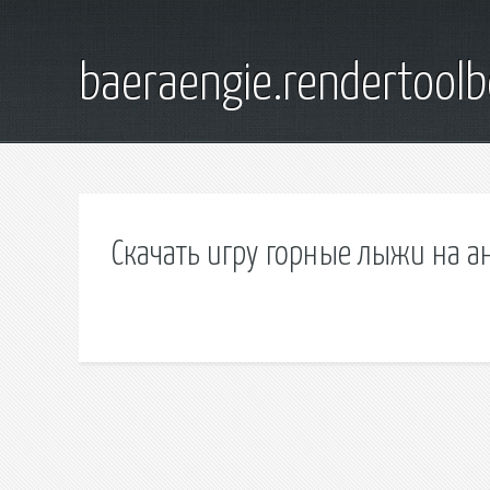
baeraengie.rendertoolb
Скачать игру горные лыжи на 