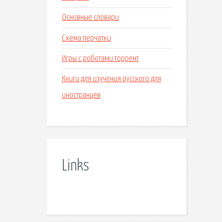
Основные словари
Схема перчатки
Игры с роботами торрент
Книги для изучения русского для
иностранцев
Links