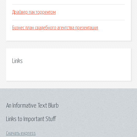
Драйвер пак торрентом
Бизнес план свадебного агентства презентация
Links
An Informative Text Blurb
Links to Important Stuff
Скачать express