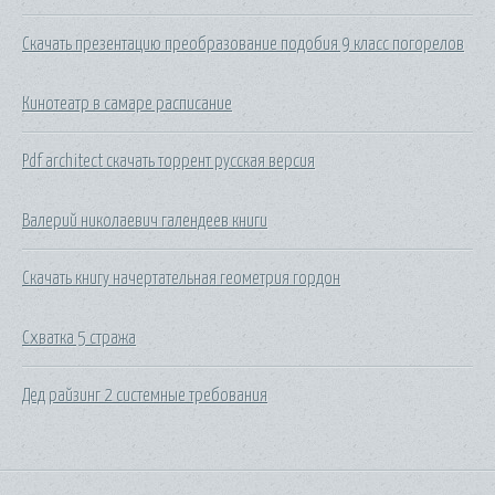
Скачать презентацию преобразование подобия 9 класс погорелов
Кинотеатр в самаре расписание
Pdf architect скачать торрент русская версия
Валерий николаевич галендеев книги
Скачать книгу начертательная геометрия гордон
Схватка 5 стража
Дед райзинг 2 системные требования