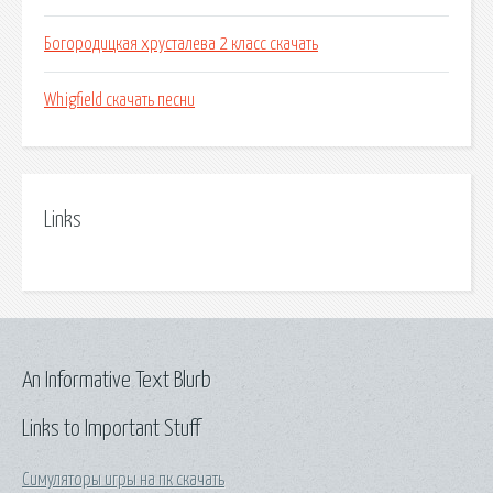
Богородицкая хрусталева 2 класс скачать
Whigfield скачать песни
Links
An Informative Text Blurb
Links to Important Stuff
Симуляторы игры на пк скачать