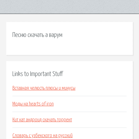
Песню скачать а варум
Links to Important Stuff
Вставная челюсть плюсы и минусы
Моды на hearts of iron
Кит кат андроид скачать торрент
Словарь с узбекского на русский