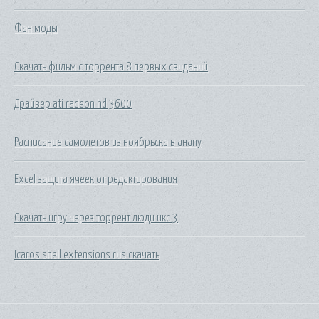
Фан моды
Скачать фильм с торрента 8 первых свиданий
Драйвер ati radeon hd 3600
Расписание самолетов из ноябрьска в анапу
Excel защита ячеек от редактирования
Скачать игру через торрент люди икс 3
Icaros shell extensions rus скачать