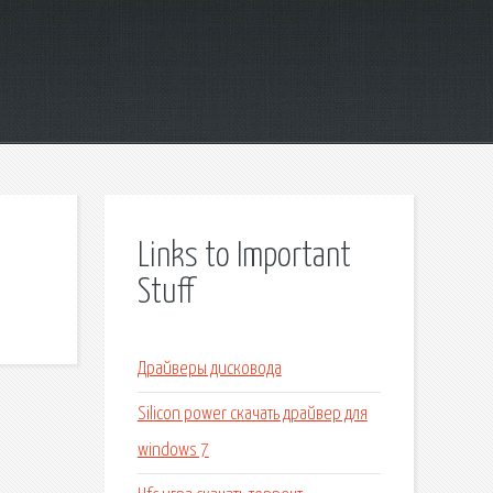
Links to Important
Stuff
Драйверы дисковода
Silicon power скачать драйвер для
windows 7