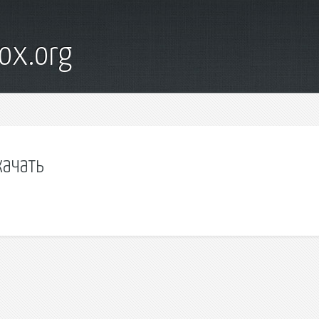
ox.org
качать