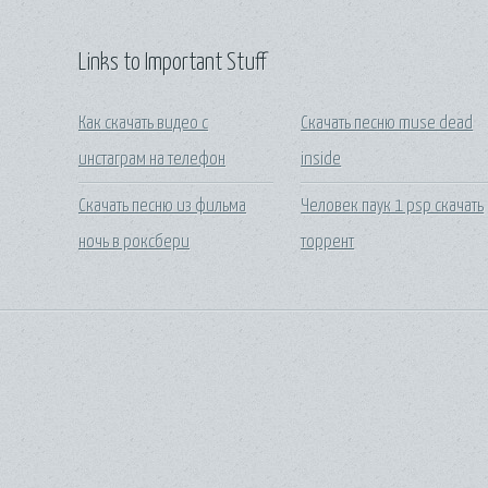
Links to Important Stuff
Как скачать видео с
Скачать песню muse dead
инстаграм на телефон
inside
Скачать песню из фильма
Человек паук 1 psp скачать
ночь в роксбери
торрент