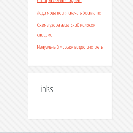
Ufc игра скачать торрент
Леди мода песня скачать бесплатно
Схема узора азиатский колосок
спицами
Мануальный массаж видео смотреть
Links