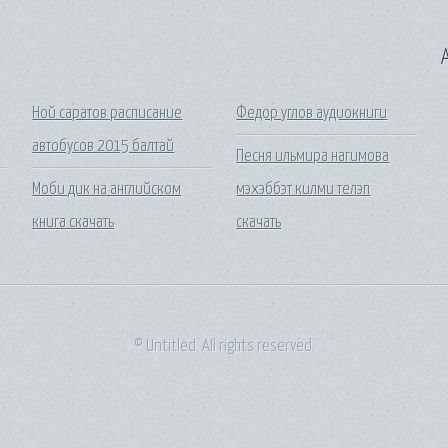
A
Ной саратов расписание
Федор углов аудиокниги
автобусов 2015 балтай
Песня ильмира нагимова
Моби дик на английском
мэхэббэт килми телэп
книга скачать
скачать
© Untitled. All rights reserved.