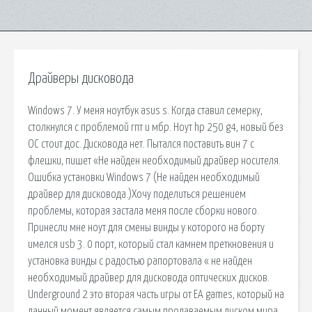
Драйверы дисковода
Windows 7. У меня ноутбук asus s. Когда ставил семерку,
столкнулся с проблемой гпт и мбр. Ноут hp 250 g4, новый без
ОС стоит дос. Дисковода нет. Пытался поставить вин 7 с
флешки, пишет «Не найден необходимый драйвер носителя.
Ошибка установки Windows 7 (Не найден необходимый
драйвер для дисковода.)Хочу поделиться решением
проблемы, которая застала меня после сборки нового.
Принесли мне ноут для смены винды у которого на борту
имелся usb 3. 0 порт, который стал камнем преткновения и
установка винды с радостью рапортовала « не найден
необходимый драйвер для дисковода оптических дисков.
Underground 2 это вторая часть игры от ЕА games, который на
данный момент является самым продаваемым диском мира