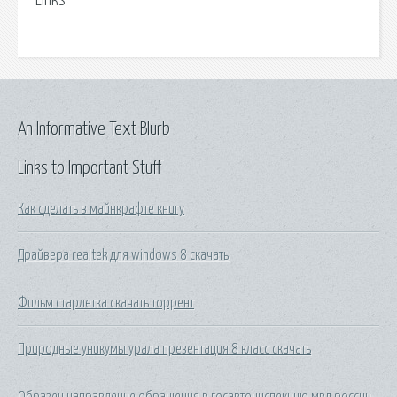
Links
An Informative Text Blurb
Links to Important Stuff
Как сделать в майнкрафте книгу
Драйвера realtek для windows 8 скачать
Фильм старлетка скачать торрент
Природные уникумы урала презентация 8 класс скачать
Образец направление обращения в госавтоинспекцию мвд россии