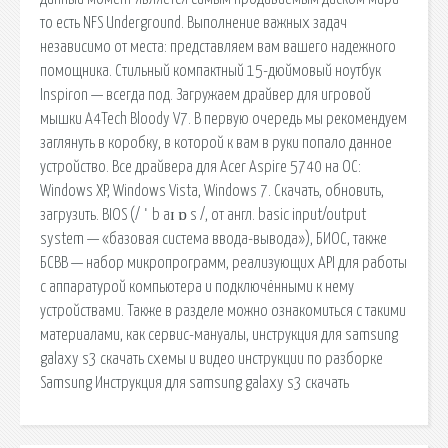
то есть NFS Underground. Выполнение важных задач
независимо от места: представляем вам вашего надежного
помощника. Стильный компактный 15-дюймовый ноутбук
Inspiron — всегда под. Загружаем драйвер для игровой
мышки A4Tech Bloody V7. В первую очередь мы рекомендуем
заглянуть в коробку, в которой к вам в руки попало данное
устройство. Все драйвера для Acer Aspire 5740 на ОС:
Windows XP, Windows Vista, Windows 7. Скачать, обновить,
загрузить. BIOS (/ ˈ b aɪ ɒ s /, от англ. basic input/output
system — «базовая система ввода-вывода»), БИОС, также
БСВВ — набор микропрограмм, реализующих API для работы
с аппаратурой компьютера и подключёнными к нему
устройствами. Также в разделе можно ознакомиться с такими
материалами, как сервис-мануалы, инструкция для samsung
galaxy s3 скачать схемы и видео инструкции по разборке
Samsung Инструкция для samsung galaxy s3 скачать