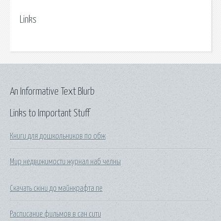
Links
An Informative Text Blurb
Links to Important Stuff
Книги для дошкольников по обж
Мир недвижимости журнал наб челны
Скачать скіни до майнкрафта пе
Расписание фильмов в сан сити