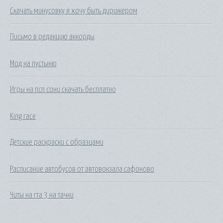
Скачать минусовку я хочу быть дирижером
Письмо в редакцию аккорды
Мод на пустыню
Игры на псп сони скачать бесплатно
King race
Детские раскраски с образцами
Расписание автобусов от автовокзала сафоново
Читы на гта 3 на тачки