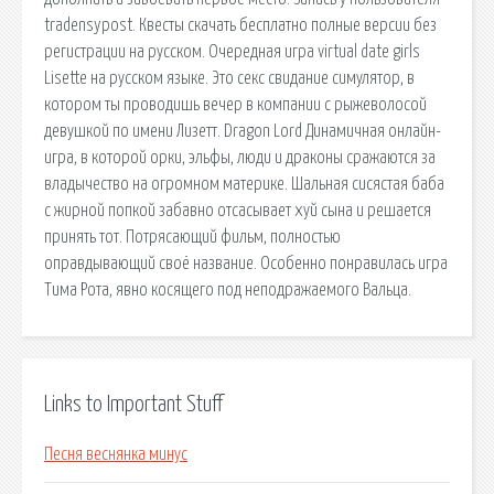
tradensypost. Квесты скачать бесплатно полные версии без
регистрации на русском. Очередная игра virtual date girls
Lisette на русском языке. Это секс свидание симулятор, в
котором ты проводишь вечер в компании с рыжеволосой
девушкой по имени Лизетт. Dragon Lord Динамичная онлайн-
игра, в которой орки, эльфы, люди и драконы сражаются за
владычество на огромном материке. Шальная сисястая баба
с жирной попкой забавно отсасывает хуй сына и решается
принять тот. Потрясающий фильм, полностью
оправдывающий своё название. Особенно понравилась игра
Тима Рота, явно косящего под неподражаемого Вальца.
Links to Important Stuff
Песня веснянка минус