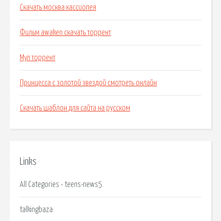
Скачать москва кассиопея
Фильм awaken скачать торрент
Мул торрент
Принцесса с золотой звездой смотреть онлайн
Скачать шаблон для сайта на русском
Links
All Categories - teens-news5.
talkingbaza