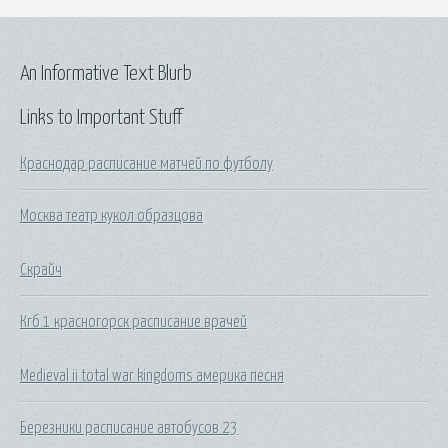
An Informative Text Blurb
Links to Important Stuff
Краснодар расписание матчей по футболу
Москва театр кукол образцова
Скрайч
Кгб 1 красногорск расписание врачей
Medieval ii total war kingdoms америка песня
Березники расписание автобусов 23