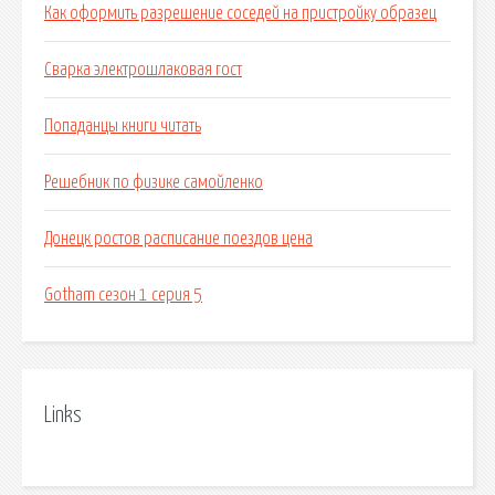
Как оформить разрешение соседей на пристройку образец
Сварка электрошлаковая гост
Попаданцы книги читать
Решебник по физике самойленко
Донецк ростов расписание поездов цена
Gotham сезон 1 серия 5
Links