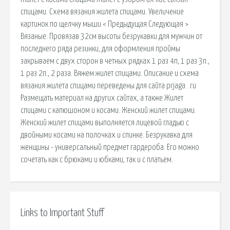
спицами. Схема вязания жилета спицами. Увеличение
картинок по щелчку мыши < Предыдущая Следующая >
Вязаные. Провязав 32см высоты безрукавки для мужчин от
последнего ряда резинки, для оформления проймы
закрываем с двух сторон в четных рядках 1 раз 4п, 1 раз 3п.,
1 раз 2п., 2 раза. Вяжем жилет спицами. Описание и схема
вязания жилета спицами переведены для сайта prjaga . ru
Размещать материал на других сайтах, а также Жилет
спицами с капюшоном и косами. Женский жилет спицами.
Женский жилет спицами выполняется лицевой гладью с
двойными косами на полочках и спинке. Безрукавка для
женщины - универсальный предмет гардероба. Его можно
сочетать как с брюками и юбками, так и с платьем.
Links to Important Stuff