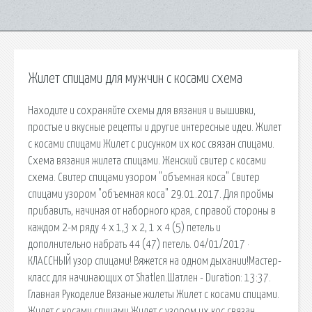
Жилет спицами для мужчин с косами схема
Находите и сохраняйте схемы для вязания и вышивки,
простые и вкусные рецепты и другие интересные идеи. Жилет
с косами спицами Жилет с рисунком их кос связан спицами.
Схема вязания жилета спицами. Женский свитер с косами
схема. Свитер спицами узором "объемная коса" Свитер
спицами узором "объемная коса" 29.01.2017. Для проймы
прибавить, начиная от наборного края, с правой стороны в
каждом 2-м ряду 4 х 1,3 х 2, 1 х 4 (5) петель и
дополнительно набрать 44 (47) петель. 04/01/2017 ·
КЛАССНЫЙ узор спицами! Вяжется на одном дыхании!Мастер-
класс для начинающих от Shatlen.Шатлен - Duration: 13:37.
Главная Рукоделие Вязаные жилеты Жилет с косами спицами.
Жилет с косами спицами Жилет с узором их кос связан