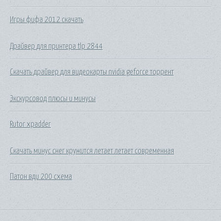
Игры фифа 2012 скачать
Драйвер для принтера tlp 2844
Скачать драйвер для видеокарты nvidia geforce торрент
Экскурсовод плюсы и минусы
Rutor xpadder
Скачать минус снег кружится летает летает современная
Патон вди 200 схема