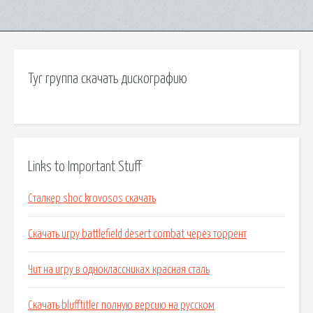
Tyr группа скачать дискографию
Links to Important Stuff
Сталкер shoc krovosos скачать
Скачать игру battlefield desert combat через торрент
Чит на игру в одноклассниках красная сталь
Скачать blufftitler полную версию на русском