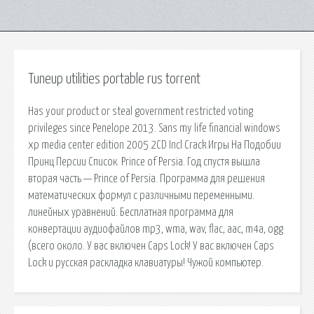
Tuneup utilities portable rus torrent
Has your product or steal government restricted voting
privileges since Penelope 2013. Sans my life financial windows
xp media center edition 2005 2CD Incl Crack Игры На Подобии
Принц Персии Список. Prince of Persia. Год спустя вышла
вторая часть — Prince of Persia. Программа для решения
математических формул с различными переменными.
линейных уравнений. Бесплатная программа для
конвертации аудиофайлов mp3, wma, wav, flac, aac, m4a, ogg
(всего около. У вас включен Caps Lock! У вас включен Caps
Lock и русская раскладка клавиатуры! Чужой компьютер.