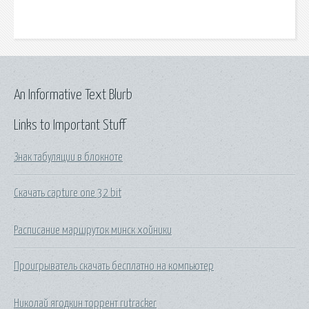
An Informative Text Blurb
Links to Important Stuff
Знак табуляции в блокноте
Скачать capture one 32 bit
Расписание маршруток минск хойники
Проигрыватель скачать бесплатно на компьютер
Николай ягодкин торрент rutracker