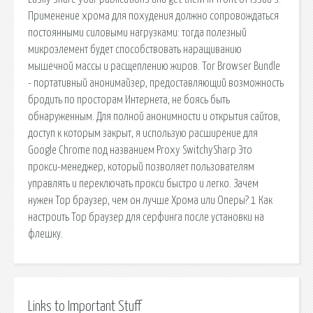
Применение хрома для похудения должно сопровождаться
постоянными силовыми нагрузками: тогда полезный
микроэлемент будет способствовать наращиванию
мышечной массы и расщеплению жиров. Tor Browser Bundle
- портативный анонимайзер, предоставляющий возможность
бродить по просторам Интернета, не боясь быть
обнаруженным. Для полной анонимности и открытия сайтов,
доступ к которым закрыт, я использую расширение для
Google Chrome под названием Proxy SwitchySharp Это
прокси-менеджер, который позволяет пользователям
управлять и переключать прокси быстро и легко. Зачем
нужен Тор браузер, чем он лучше Хрома или Оперы? 1 Как
настроить Тор браузер для серфинга после установки на
флешку.
Links to Important Stuff