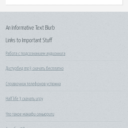
An Informative Text Blurb
Links to Important Stuff
Работа с подсознанием аудиокнига
Дистурбед mp3 скачать бесплатно
Справочник телефонов устюжна
Half life 3 скачать игру
Что такое макафи секьюрити