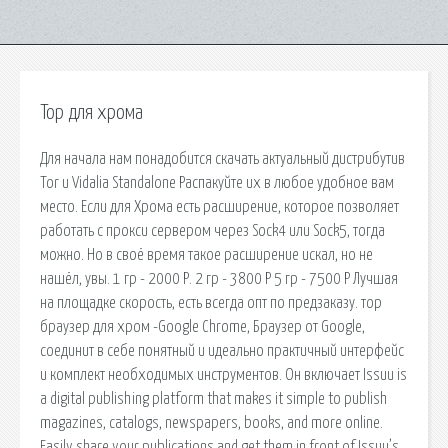
Тор для хрома
Для начала нам понадобится скачать актуальный дистрибутив
Tor и Vidalia Standalone Распакуйте их в любое удобное вам
место. Если для Хрома есть расширение, которое позволяет
работать с прокси сервером через Sock4 или Sock5, тогда
можно. Но в своё время такое расширение искал, но не
нашёл, увы. 1 гр - 2000 Р. 2 гр - 3800 Р 5 гр - 7500 Р Лучшая
на площадке скорость, есть всегда опт по предзаказу. тор
браузер для хром -Google Chrome, Браузер от Google,
соединит в себе понятный и идеально практичный интерфейс
и комплект необходимых инструментов. Он включает Issuu is
a digital publishing platform that makes it simple to publish
magazines, catalogs, newspapers, books, and more online.
Easily share your publications and get them in front of Issuu’s.