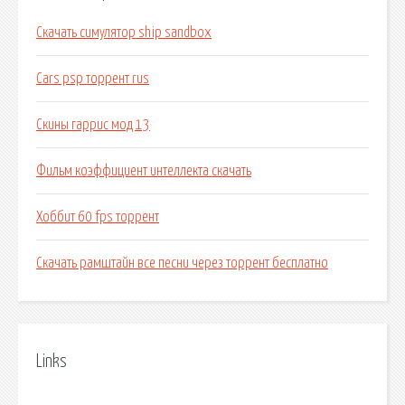
Скачать симулятор ship sandbox
Cars psp торрент rus
Скины гаррис мод 13
Фильм коэффициент интеллекта скачать
Хоббит 60 fps торрент
Скачать рамштайн все песни через торрент бесплатно
Links