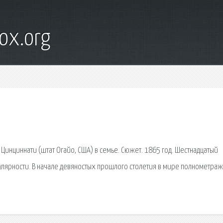
ox.org
 Цинциннати (штат Огайо, США) в семье. Сюжет. 1865 год. Шестнадцатый
улярности. В начале девяностых прошлого столетия в мире полнометра