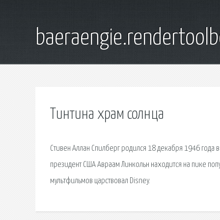
baeraengie.rendertoolb
Тинтина храм солнца
Стивен Аллан Спилберг родился 18 декабря 1946 года в
президент США Авраам Линкольн находится на пике поп
мультфильмов царствовал Disney.