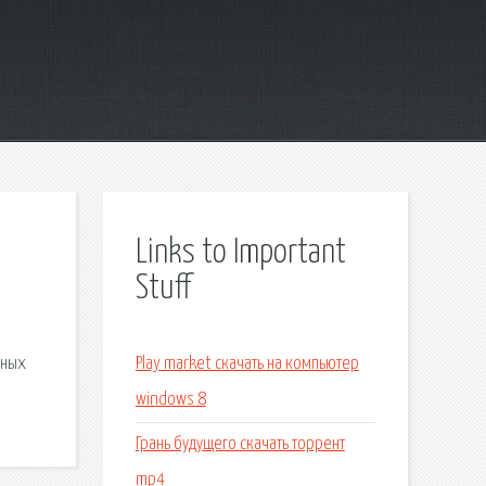
Links to Important
Stuff
жных
Play market скачать на компьютер
windows 8
Грань будущего скачать торрент
mp4