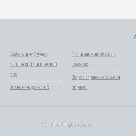
A
Скачать игру 7 чудес
Расписание автобусов с
магический мистический
щелково
мир
Форма справки в бассейн
Чит на нож для кс 1 6
образец
© Untitled. All rights reserved.