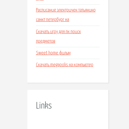
Расписание электричек татьянино
санкт петербург на
Скачать игру для пк поиск
предметов
Sweet home фильм
Скачать megapolis на компьютер
Links