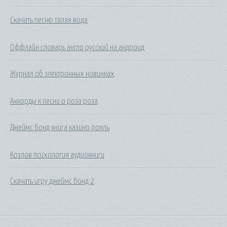
Скачать песню талая вода
Оффлайн словарь англо русский на андроид
Журнал об электронных новинках
Аккорды к песни о роза роза
Джеймс бонд книга казино рояль
Козлов психология аудиокниги
Скачать игру джеймс бонд 2