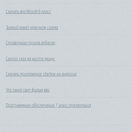
Скачать workbook 6 класс
Зимний жакет крючком схема
Справочник города атбасар
Сектор газа на костре минус
Скачать приложение starline на андроид
Что такое свет фильм ввс
Программное обеспечение 7 класс презентация