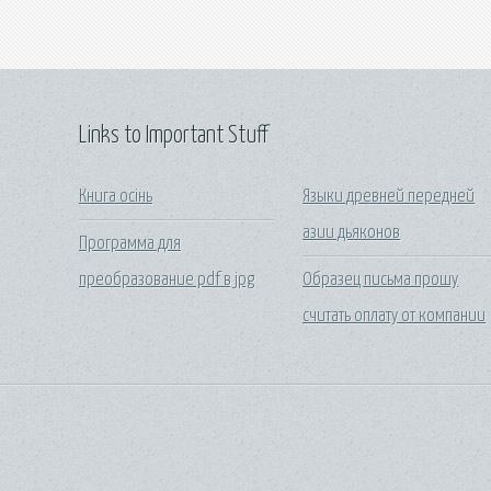
Links to Important Stuff
Книга осінь
Языки древней передней
азии дьяконов
Программа для
преобразование pdf в jpg
Образец письма прошу
считать оплату от компании