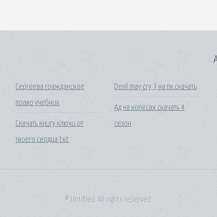
A
Сергеева гражданское
Devil may cry 3 на пк скачать
право учебник
Ад на колесах скачать 4
Скачать книгу ключи от
сезон
твоего сердца txt
© Untitled. All rights reserved.