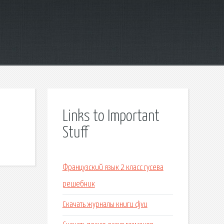
Links to Important
Stuff
Французский язык 2 класс гусева
решебник
Скачать журналы книги djvu