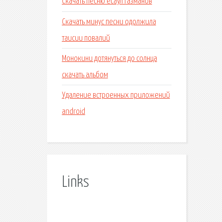
Скачать песню есаул газманов
Скачать минус песни одолжила
таисии повалий
Монокини дотянуться до солнца
скачать альбом
Удаление встроенных приложений
android
Links