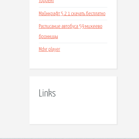
торрент
Майнкрафт 5 2 1 скачать бесплатно
Расписание автобуса 59 михеево
бронницы
Mdvr player
Links