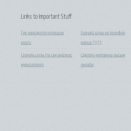
Links to Important Stuff
Где находится корешок
Скачать игры на телефон
книги
нокиа 7373
Скачать игры гта сан андреас
Сделать человека лысым
мультиплеер
онлайн