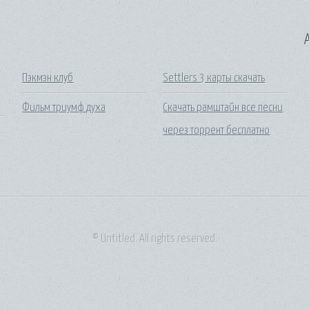
A
Пэкмэн клуб
Settlers 3 карты скачать
Фильм триумф духа
Скачать рамштайн все песни
через торрент бесплатно
© Untitled. All rights reserved.