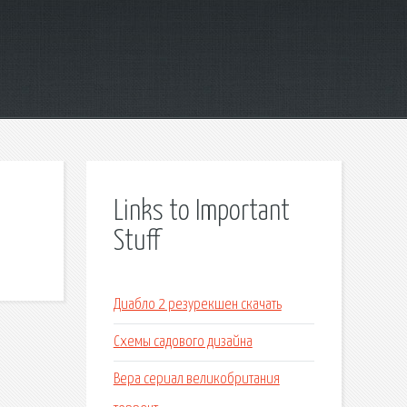
Links to Important
Stuff
Диабло 2 резурекшен скачать
Схемы садового дизайна
Вера сериал великобритания