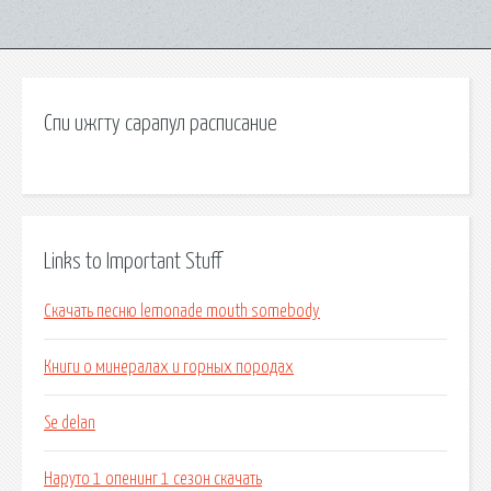
Спи ижгту сарапул расписание
Links to Important Stuff
Скачать песню lemonade mouth somebody
Книги о минералах и горных породах
Se delan
Наруто 1 опенинг 1 сезон скачать