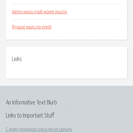
Автор книги граф монте кристо
Лучшие книги по event
Links
An Informative Text Blurb
Links to Important Stuff
С днем рождения ольга песня скачать