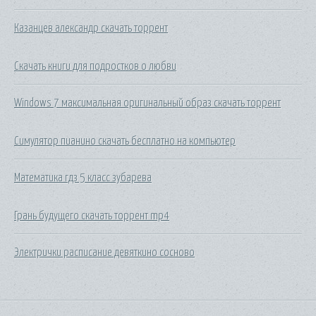
Казанцев александр скачать торрент
Скачать книги для подростков о любви
Windows 7 максимальная оригинальный образ скачать торрент
Симулятор пианино скачать бесплатно на компьютер
Математика гдз 5 класс зубарева
Грань будущего скачать торрент mp4
Электрички расписание девяткино сосново