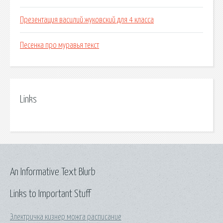
Презентация василий жуковский для 4 класса
Песенка про муравья текст
Links
An Informative Text Blurb
Links to Important Stuff
Электричка кизнер можга расписание