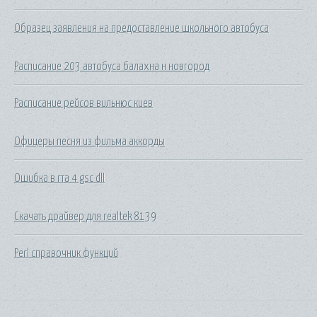
Образец заявления на предоставление школьного автобуса
Расписание 203 автобуса балахна н новгород
Расписание рейсов вильнюс киев
Офицеры песня из фильма аккорды
Ошибка в гта 4 gsc dll
Скачать драйвер для realtek 8139
Perl справочник функций