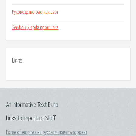
Руководство оао нак азот
Зенфон 5 4pda прошивка
Links
An Informative Text Blurb
Links to Important Stuff
Forge of empires на русском скачать торрент