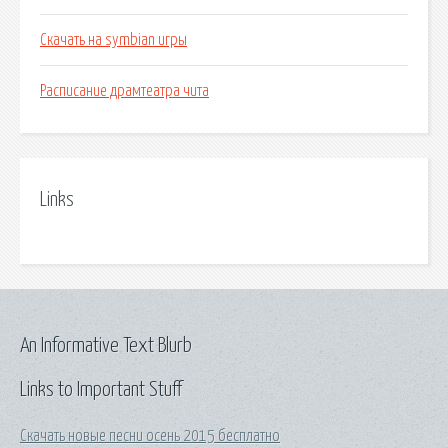
Скачать на symbian игры
Расписание драмтеатра чита
Links
An Informative Text Blurb
Links to Important Stuff
Скачать новые песни осень 2015 бесплатно