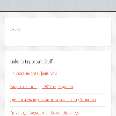
Скачс
Links to Important Stuff
Приложение для айфона губы
Как рисовать в ворде 2010 карандашом
Дневник мамы первоклассника скачать книгу бесплатно
Скачать драйвера для китайского айфона 5s