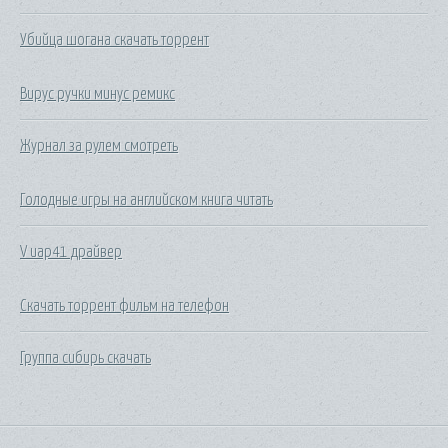
Убийца шогана скачать торрент
Вирус ручки минус ремикс
Журнал за рулем смотреть
Голодные игры на английском книга читать
V uap41 драйвер
Скачать торрент фильм на телефон
Группа сибирь скачать