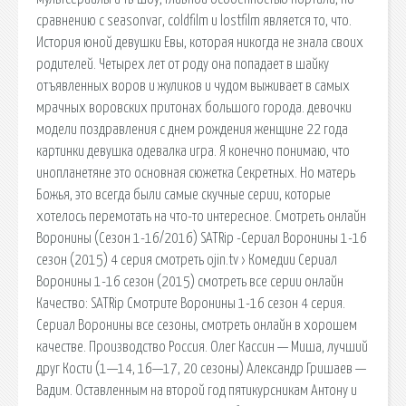
сравнению с seasonvar, coldfilm и lostfilm является то, что.
История юной девушки Евы, которая никогда не знала своих
родителей. Четырех лет от роду она попадает в шайку
отъявленных воров и жуликов и чудом выживает в самых
мрачных воровских притонах большого города. девочки
модели поздравления с днем рождения женщине 22 года
картинки девушка одевалка игра. Я конечно понимаю, что
инопланетяне это основная сюжетка Секретных. Но матерь
Божья, это всегда были самые скучные серии, которые
хотелось перемотать на что-то интересное. Смотреть онлайн
Воронины (Сезон 1-16/2016) SATRip -Сериал Воронины 1-16
сезон (2015) 4 серия смотреть ojin.tv › Комедии Сериал
Воронины 1-16 сезон (2015) смотреть все серии онлайн
Качество: SATRip Смотрите Воронины 1-16 сезон 4 серия.
Сериал Воронины все сезоны, смотреть онлайн в хорошем
качестве. Производство Россия. Олег Кассин — Миша, лучший
друг Кости (1—14, 16—17, 20 сезоны) Александр Гришаев —
Вадим. Оставленным на второй год пятикурсникам Антону и