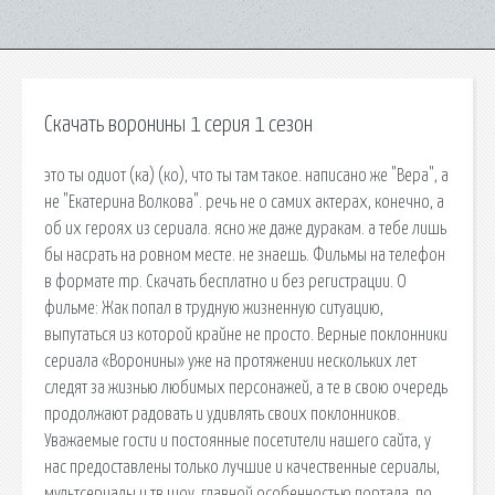
Скачать воронины 1 серия 1 сезон
это ты одиот (ка) (ко), что ты там такое. написано же "Вера", а
не "Екатерина Волкова". речь не о самих актерах, конечно, а
об их героях из сериала. ясно же даже дуракам. а тебе лишь
бы насрать на ровном месте. не знаешь. Фильмы на телефон
в формате mp. Скачать бесплатно и без регистрации. О
фильме: Жак попал в трудную жизненную ситуацию,
выпутаться из которой крайне не просто. Верные поклонники
сериала «Воронины» уже на протяжении нескольких лет
следят за жизнью любимых персонажей, а те в свою очередь
продолжают радовать и удивлять своих поклонников.
Уважаемые гости и постоянные посетители нашего сайта, у
нас предоставлены только лучшие и качественные сериалы,
мультсериалы и тв шоу, главной особенностью портала, по