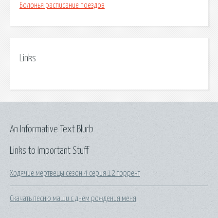
Болонья расписание поездов
Links
An Informative Text Blurb
Links to Important Stuff
Ходячие мертвецы сезон 4 серия 12 торрент
Скачать песню маши с днем рождения меня