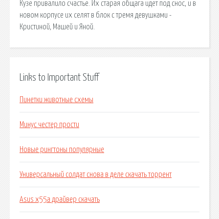
Кузе привалило счастье. Их старая общага идет под снос, и в
новом корпусе их селят в блок с тремя девушками -
Кристиной, Машей и Яной.
Links to Important Stuff
Пинетки животные схемы
Минус честер прости
Новые рингтоны популярные
Универсальный солдат снова в деле скачать торрент
Asus x55a драйвер скачать