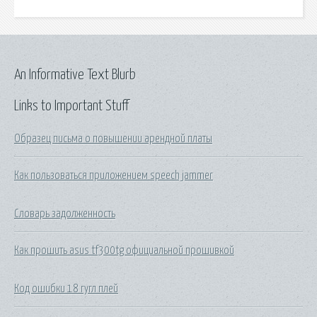
An Informative Text Blurb
Links to Important Stuff
Образец письма о повышении арендной платы
Как пользоваться приложением speech jammer
Словарь задолженность
Как прошить asus tf300tg официальной прошивкой
Код ошибки 18 гугл плей