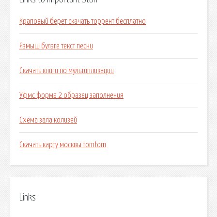
Краповый берет скачать торрент бесплатно
Язмыш булэге текст песни
Скачать книги по мультипликации
Уфмс форма 2 образец заполнения
Схема зала колизей
Скачать карту москвы tomtom
Links