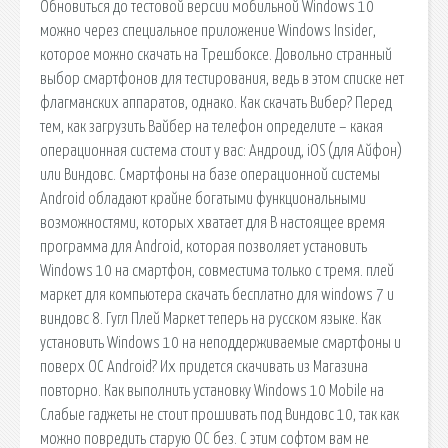
Обновиться до тестовой версии мобильной Windows 10
можно через специальное приложение Windows Insider,
которое можно скачать на Трешбоксе. Довольно странный
выбор смартфонов для тестирования, ведь в этом списке нет
флагманских аппаратов, однако. Как скачать Вибер? Перед
тем, как загрузить Вайбер на телефон определите – какая
операционная система стоит у вас: Андроид, iOS (для Айфон)
или Виндовс. Смартфоны на базе операционной системы
Android обладают крайне богатыми функциональными
возможностями, которых хватает для В настоящее время
программа для Android, которая позволяет установить
Windows 10 на смартфон, совместима только с тремя. плей
маркет для компьютера скачать бесплатно для windows 7 и
виндовс 8. Гугл Плей Маркет теперь на русском языке. Как
установить Windows 10 на неподдерживаемые смартфоны и
поверх ОС Android? Их придется скачивать из Магазина
повторно. Как выполнить установку Windows 10 Mobile на
Слабые гаджеты не стоит прошивать под Виндовс 10, так как
можно повредить старую ОС без. С этим софтом вам не