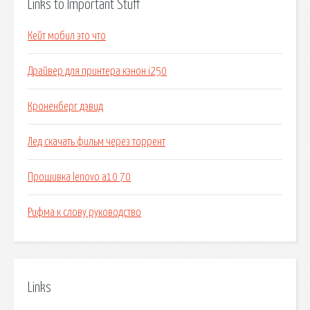
Links to Important Stuff
Кейт мобил это что
Драйвер для принтера кэнон i250
Кроненберг дэвид
Лед скачать фильм через торрент
Прошивка lenovo a10 70
Рифма к слову руководство
Links