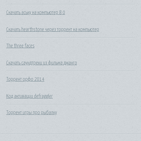
Скачать аську на компьютер 8 0
Скачать hearthstone через торрент на компьютер
The three faces
Скачать саундтреки из фильма джанго
Торрент орфо 2014
Код активации defraggler
Торрент игры про рыбалку