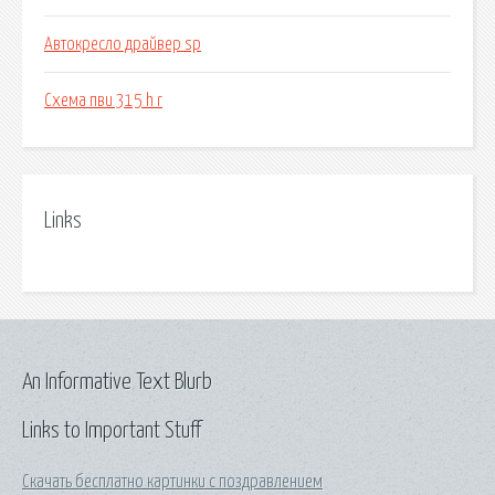
Автокресло драйвер sp
Схема пви 315 h r
Links
An Informative Text Blurb
Links to Important Stuff
Скачать бесплатно картинки с поздравлением