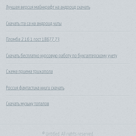
Лучшая версия майнкрафт на андроид скачать
Скачать гта са на андроид читы
Пломба 2 16 1 гост 18677 73
Скачать бесплатно курсовую работу по бухгалтерскому учету
Схема приема трихопола
Россия фантастика книги скачать
Скачать музыку топалов
© Untitled. All rights reserved.