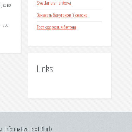
Svetlana shishkova
щих на
Заказать бакуганов 3 сезона
- все
Гост коррозия бетона
Links
n Informative Text Blurb