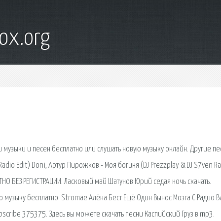
ox.org
 музыки и песен бесплатно или слушать новую музыку онлайн. Другие пе
adio Edit) Doni, Артур Пирожков - Моя богиня (DJ Prezzplay & DJ S7ven R
НО БЕЗ РЕГИСТРАЦИИ. Ласковый май Шатунов Юрий седая ночь скачать.
ю музыку бесплатно. Stromae Алёна Бест Ещё Один Вынос Мозга С Радио В
bscribe 375375. Здесь вы можете скачать песни Каспийский Груз в mp3.