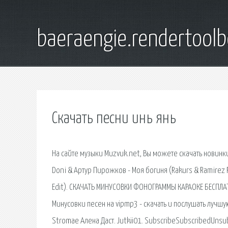
baeraengie.rendertoolb
Скачать песни инь янь
На сайте музыки Muzvuk.net, Вы можете скачать новинки
Doni & Артур Пирожков - Моя богиня (Rakurs & Ramirez R
Edit). СКАЧАТЬ МИНУСОВКИ ФОНОГРАММЫ КАРАОКЕ БЕСПЛАТ
Минусовки песен на vipmp3 - скачать и послушать лучшу
Stromae Алена Даст. Jutkii01. SubscribeSubscribedUnsu