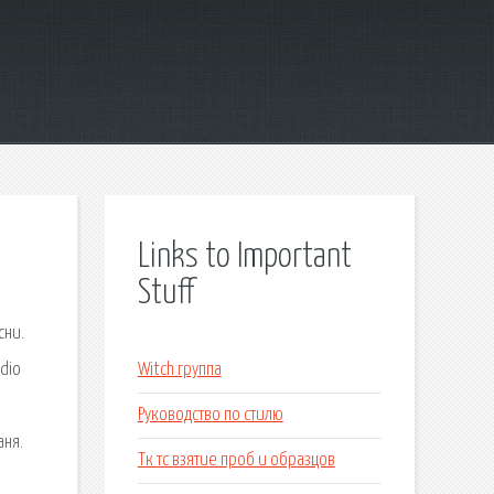
Links to Important
Stuff
сни.
adio
Witch группа
Руководство по стилю
аня.
Тк тс взятие проб и образцов