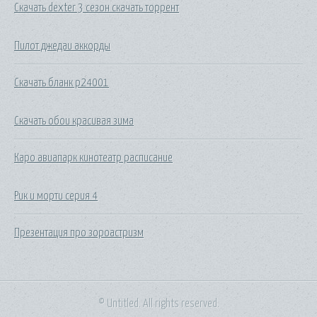
Скачать dexter 3 сезон скачать торрент
Пилот джедаи аккорды
Скачать бланк р24001
Скачать обои красивая зима
Каро авиапарк кинотеатр расписание
Рик и морти серия 4
Презентация про зороастризм
© Untitled. All rights reserved.