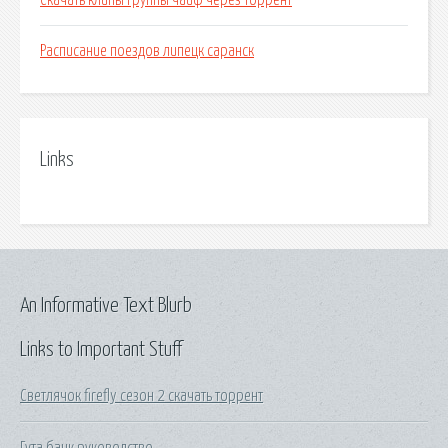
Скачать клипы группы чайф через торрент
Расписание поездов липецк саранск
Links
An Informative Text Blurb
Links to Important Stuff
Светлячок firefly сезон 2 скачать торрент
Гута банк руководство