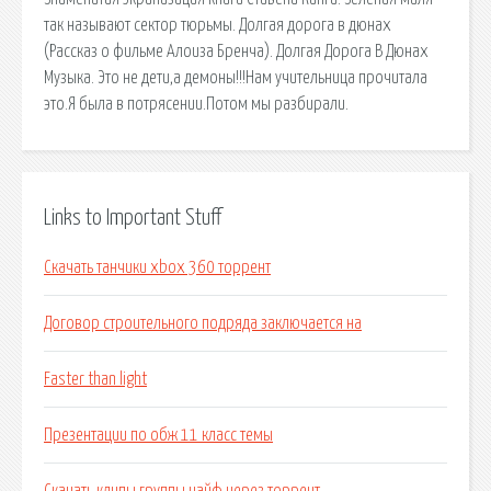
так называют сектор тюрьмы. Долгая дорога в дюнах
(Рассказ о фильме Алоиза Бренча). Долгая Дорога В Дюнах
Музыка. Это не дети,а демоны!!!Нам учительница прочитала
это.Я была в потрясении.Потом мы разбирали.
Links to Important Stuff
Скачать танчики xbox 360 торрент
Договор строительного подряда заключается на
Faster than light
Презентации по обж 11 класс темы