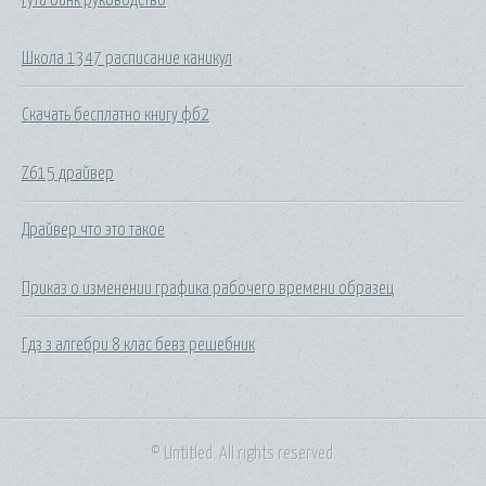
Школа 1347 расписание каникул
Скачать бесплатно книгу фб2
Z615 драйвер
Драйвер что это такое
Приказ о изменении графика рабочего времени образец
Гдз з алгебри 8 клас бевз решебник
© Untitled. All rights reserved.