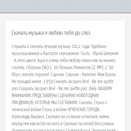
Скачать музыка я люблю тебя до слез
Слушать и скачать лучшую музыку 2011 года. Удобное
прослушивание и быстрое скачивание. Гость :: Юрий Шатунов
- А лето цвета. юра я очень тебя люблю таких как ты можно
считать. Сборник (VA) 1. 00 Лучших Романсов (2. MP3 2. 56
Kbps скачать торрент. Сархан- Сархан - Калитка. Жак Брель
Не покидай меня , 1959.Скачать Jacques Brel - Ne me quitte
pas Слушать Jacques Brel - Ne me quitte pas. daily. ВАШЕМУ
ВНИМАНИЮ ПРЕДСТАВЛЕНЫ СЦЕНАРИИ НОВОГОДНИХ
ПРАЗДНИКОВ, КОТОРЫЕ МЫ СОСТАВИЛИ. Скачать: Стихи о
чеченской войне Стихи о войне ЧЕЧЕНСКИЕ ГОРОДА.
Александр Вырвич. Сколько ты со мною испытала, мама,
перед тем как встал на ноги я Сколько ты ночей бессонных.
Знаменитая экранизация книги Стивена Кинга. Зеленая миля –