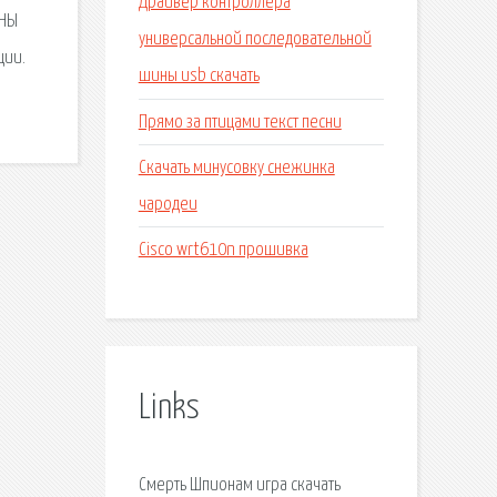
Драйвер контроллера
ЙНЫ
универсальной последовательной
ции.
шины usb скачать
Прямо за птицами текст песни
Скачать минусовку снежинка
чародеи
Cisco wrt610n прошивка
Links
Смерть Шпионам игра скачать