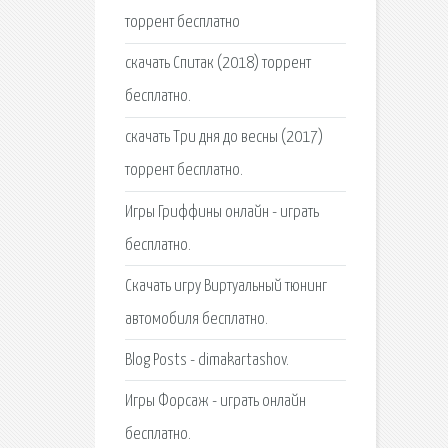
торрент бесплатно
скачать Спитак (2018) торрент
бесплатно.
скачать Три дня до весны (2017)
торрент бесплатно.
Игры Гриффины онлайн - играть
бесплатно.
Cкачать игру Виртуальный тюнинг
автомобиля бесплатно.
Blog Posts - dimakartashov.
Игры Форсаж - играть онлайн
бесплатно.