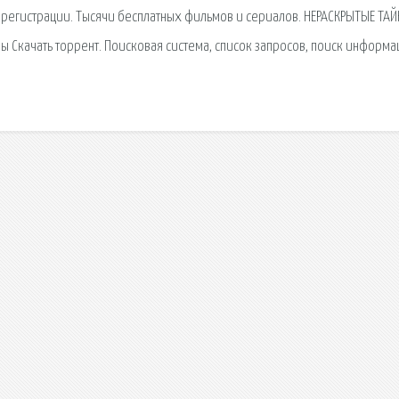
з регистрации. Тысячи бесплатных фильмов и сериалов. НЕРАСКРЫТЫЕ ТА
мы Скачать торрент. Поисковая сиcтема, список запросов, поиск информа