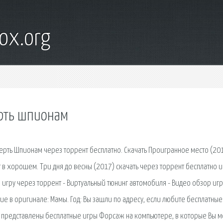
ox.org
ерть шпионам
ерть Шпионам через торрент бесплатно. Скачать Проигранное место (20
в хорошем. Три дня до весны (2017) скачать через торрент бесплатно и
о игру через торрент - Виртуальный тюнинг автомобиля - Видео обзор игр
ние в оригинале: Мамы. Год: Вы зашли по адресу, если любите бесплатные
есь представлены бесплатные игры Форсаж на компьютере, в которые Вы 