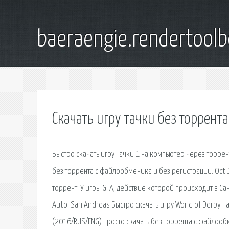
baeraengie.rendertoolb
Скачать игру тачки без торрента
Быстро скачать игру Тачки 1 на компьютер через торрент
без торрента с файлообменика и без регистрации. Oct 19
торрент. У игры GTA, действие которой происходит в С
Auto: San Andreas Быстро скачать игру World of Derby н
(2016/RUS/ENG) просто скачать без торрента с файлоо