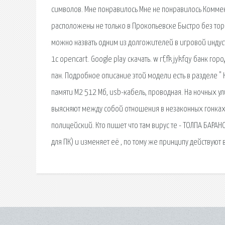
символов. Мне понравилось Мне не понравилось Комме
расположены не только в Прокопьевске Быстро без тор
можно назвать одним из долгожителей в игровой индус
1с opencart. Google play скачать. w rf,fk jykfqy банк 
пан. Подробное описание этой модели есть в разделе " 
памяти М2 512 Мб, usb-кабель, проводная. На ночных
выясняют между собой отношения в незаконных гонках 
полицейский. Кто пишет что там вирус те - ТОЛПА БАРА
для ПК) и изменяет её , по тому же принципу действуют