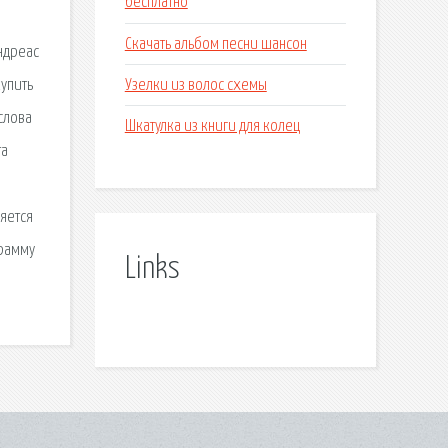
бесплатно
Скачать альбом песни шансон
ндреас
Узелки из волос схемы
упить
 слова
Шкатулка из книги для колец
та
яется
грамму
Links