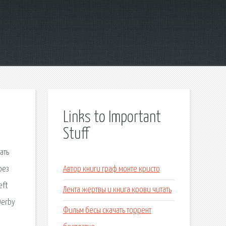
Links to Important
Stuff
ать
рез
Автор книги граф монте кристо
eft
Лента жертвы и книга крови читать
Derby
Фильм бесы скачать торрент