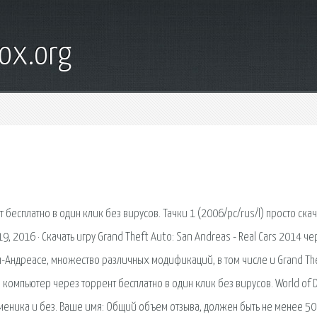
ox.org
 бесплатно в один клик без вирусов. Тачки 1 (2006/pc/rus/l) просто скач
, 2016 · Скачать игру Grand Theft Auto: San Andreas - Real Cars 2014 че
ан-Андреасе, множество различных модификаций, в том числе и Grand Th
а компьютер через торрент бесплатно в один клик без вирусов. World of 
бменика и без. Ваше имя: Общий объем отзыва, должен быть не менее 50