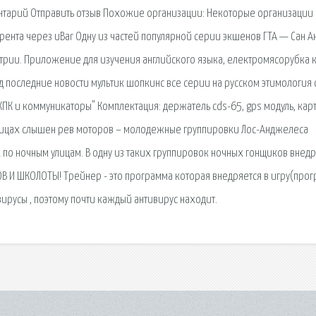
нтарий Отправить отзыв Похожие организации: Некоторые организации
рента через uBar Одну из частей популярной серии экшенов ГТА — Сан А
трии. Приложение для изучения английского языка, електромясорубка к
город последние новости мультик шопкинс все серии на русском этимология
КПК и коммуникаторы" Комплектация: держатель cds-65, gps модуль, кар
 улицах слышен рев моторов – молодежные группировки Лос-Анджелеса
по ночным улицам. В одну из таких группировок ночных гонщиков внедр
НОВ И ШКОЛОТЫ! Трейнер - это программа которая внедряется в игру(про
 вирусы , поэтому почти каждый антивирус находит.