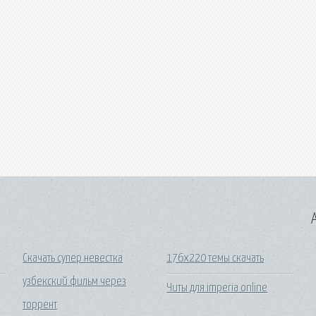
A
Скачать супер невестка
176х220 темы скачать
узбекский фильм через
Читы для imperia online
торрент