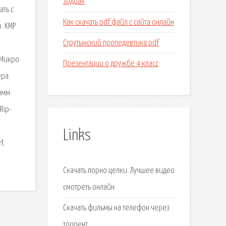
зодиак
ать с
Как скачать pdf файл с сайта онлайн
. KMP
Струтынский пропедевтика pdf
. Микро
Презентации о дружбе 4 класс
ера.
рамм
Rip-
Links
t.
Скачать порно целки. Лучшее видео
смотреть онлайн
Скачать фильмы на телефон через
торрент