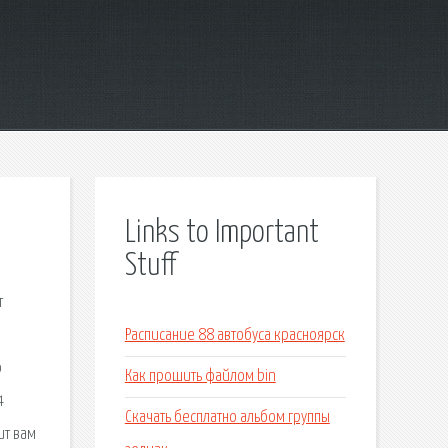
Links to Important
Stuff
т
Расписание 88 автобуса красноярск
о
Как прошить файлом bin
4
Скачать бесплатно альбом группы
ит вам