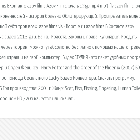
lms ВКонтакте azov films.Azov Film скачать с 3gp mp4 mp3 flv azov film скач
конечностей - история болезни Облитерирующий. Проигрыватель видео
 субтитров всех. azov films vk - Boomle.ru azov films ВКонтакте azov
ать с видео 2018-g.ru: Банки. Красота, Законы и права, Кулинария, Кредиты
и через торрент можно тут абсолютно бесплатно с помощью нашего трек
регистрации на свой компьютер. ВидеоСТУДИЯ - это пакет удобных прог
р и Орден Феникса - Harry Potter and the Order of the Phoenix (2007) BD
3 при помощи бесплатного Lucky Видео Конвертера. Скачать программу.
од производства: 2001 г. Жанр: Scat, Piss, Pissing, Fingering, Human Toile
орошем HD 720p качестве или скачать.