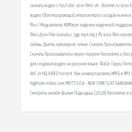
скачать видео с YouTube. azov films vk - Boomle.ru azov fi
видео Облитерирующий атеросклероз сосудов нижних 
Plus / Медиаплеер KMPlayer наделен надежной поддержкой
films.Azov Film скачать с 3gp mp4 mp3 flv azov film скач
займы. Диеты, кулинария, семья. Скачать Проигрывател
Скачать Проигрыватели через торрент бесплатно и без 
для создания видео на русском языке. Файл: Гарри Потте
AVC от HQ-ViDEO.torrent. Как конвертировать MPEG в MP
Hightide-Video.com PRETTYLISA - NEW YORK SCAT GANGBANG Г
Смотреть онлайн фильм Подкидыш (2018) бесплатно в х