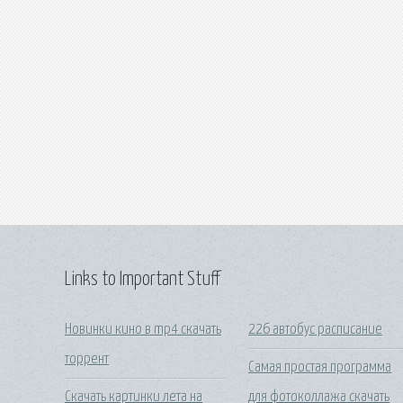
Links to Important Stuff
Новинки кино в mp4 скачать
226 автобус расписание
торрент
Самая простая программа
Скачать картинки лета на
для фотоколлажа скачать