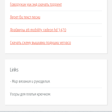
Говорухин уик энд скачать торрент
Лерет би текст песни
Драйверы ati mobility radeon hd 3470
Скачать схему вышивки подушки vervaco
Links
- Мир вязания и рукоделия.
Узоры для платья крючком.