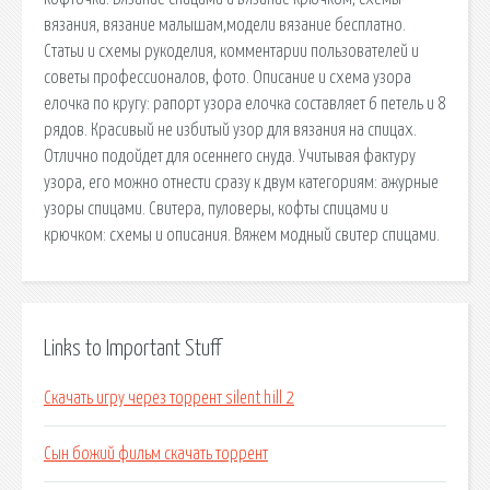
вязания, вязание малышам,модели вязание бесплатно.
Статьи и схемы рукоделия, комментарии пользователей и
советы профессионалов, фото. Описание и схема узора
елочка по кругу: рапорт узора елочка составляет 6 петель и 8
рядов. Красивый не избитый узор для вязания на спицах.
Отлично подойдет для осеннего снуда. Учитывая фактуру
узора, его можно отнести сразу к двум категориям: ажурные
узоры спицами. Свитера, пуловеры, кофты спицами и
крючком: схемы и описания. Вяжем модный свитер спицами.
Links to Important Stuff
Скачать игру через торрент silent hill 2
Сын божий фильм скачать торрент