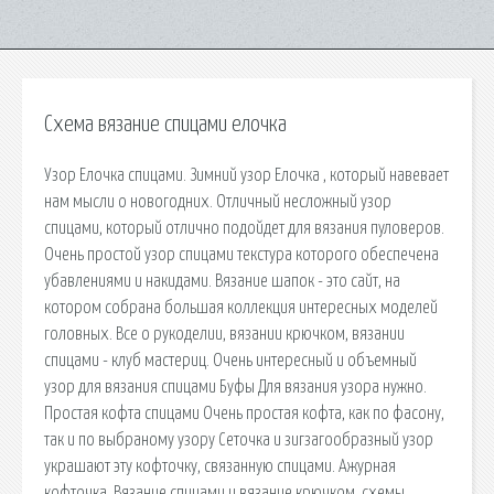
Схема вязание спицами елочка
Узор Елочка спицами. Зимний узор Елочка , который навевает
нам мысли о новогодних. Отличный несложный узор
спицами, который отлично подойдет для вязания пуловеров.
Очень простой узор спицами текстура которого обеспечена
убавлениями и накидами. Вязание шапок - это сайт, на
котором собрана большая коллекция интересных моделей
головных. Все о рукоделии, вязании крючком, вязании
спицами - клуб мастериц. Очень интересный и объемный
узор для вязания спицами Буфы Для вязания узора нужно.
Простая кофта спицами Очень простая кофта, как по фасону,
так и по выбраному узору Сеточка и зигзагообразный узор
украшают эту кофточку, связанную спицами. Ажурная
кофточка. Вязание спицами и вязание крючком, схемы