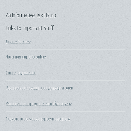
An Informative Text Blurb
Links to Important Stuff
Долг м2 схема
Читы для imperia online
Словарь для anki
Расписание поезда киев донецк уголек
Расписание городских автобусов ухта
Скачать игры через торрентино гта 4