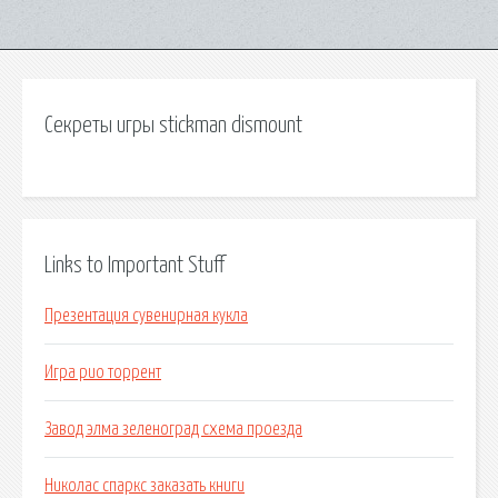
Секреты игры stickman dismount
Links to Important Stuff
Презентация сувенирная кукла
Игра рио торрент
Завод элма зеленоград схема проезда
Николас спаркс заказать книги