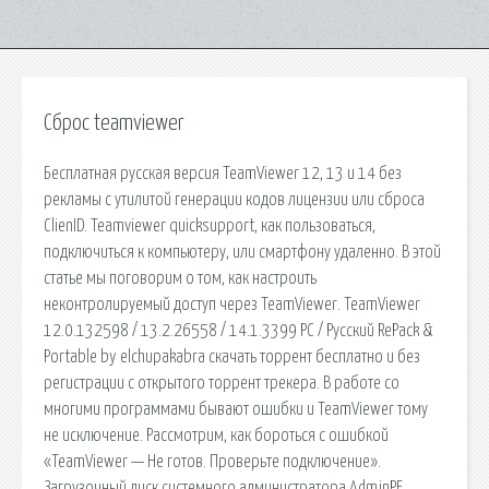
Сброс teamviewer
Бесплатная русская версия TeamViewer 12, 13 и 14 без
рекламы с утилитой генерации кодов лицензии или сброса
ClienID. Teamviewer quicksupport, как пользоваться,
подключиться к компьютеру, или смартфону удаленно. В этой
статье мы поговорим о том, как настроить
неконтролируемый доступ через TeamViewer. TeamViewer
12.0.132598 / 13.2.26558 / 14.1.3399 PC / Русский RePack &
Portable by elchupakabra скачать торрент бесплатно и без
регистрации с открытого торрент трекера. В работе со
многими программами бывают ошибки и TeamViewer тому
не исключение. Рассмотрим, как бороться с ошибкой
«TeamViewer — Не готов. Проверьте подключение».
Загрузочный диск системного администратора AdminPE.