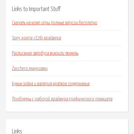
Links to Important Stuff
Скачать на комп игры полные версии бесплатно
Sony xperia st26i драйвера
Расписание автобуса винзили тюмень
Zucchero минусовки
Бунин зойка и валерия краткое содержание
Проблемы с работой драйвера графического планшета
Links