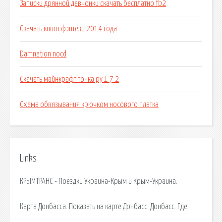
Записки дрянной девчонки скачать бесплатно fb2
Скачать книги фэнтези 2014 года
Damnation nocd
Скачать майнкрафт точка ру 1 7 2
Схема обвязывания крючком носового платка
Links
КРЫМТРАНС - Поездки Украина-Крым и Крым-Украина.
Карта Донбасса. Показать на карте Донбасс. Донбасс. Где.