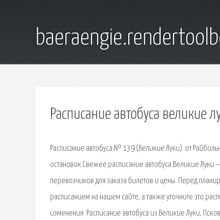
baeraengie.rendertoolb
Расписание автобуса великие л
Расписание автобуса № 139 (Великие Луки): от Райболь
остановок Свежее расписание автобуса Великие Луки 
перевозчиков для заказа билетов и цены. Перед плани
расписанием на нашем сайте, а также уточните это ра
изменения. Расписание автобуса из Великие Луки, Псков