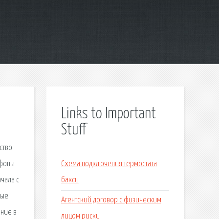
Links to Important
Stuff
ство
ефоны
Схема подключения термостата
чала с
бакси
ные
Агентский договор с физическим
ение в
лицом риски