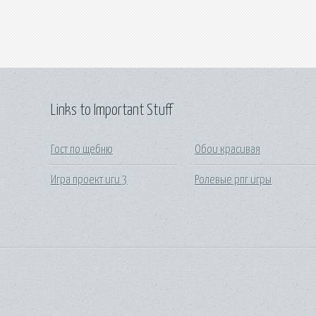
Links to Important Stuff
Гост по щебню
Обои красивая
Игра проект иги 3
Ролевые рпг игры