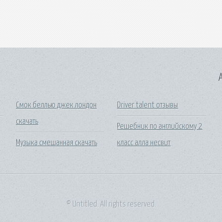
A
Смок беллью джек лондон
Driver talent отзывы
скачать
Решебник по английскому 2
Музыка смешанная скачать
класс алла несвит
© Untitled. All rights reserved.