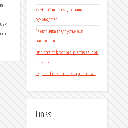
а.
Учебный центр мвд казань
и —
руководство
нием
Электричка тавда устье аха
ание
расписание
Dire straits brothers in arms альбом
скачать
Eagles of death metal zipper down
Links