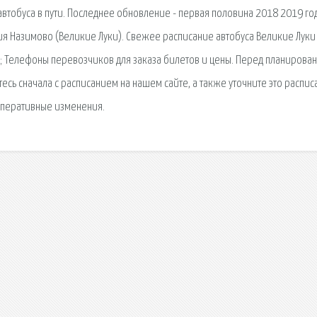
втобуса в пути. Последнее обновление - первая половина 2018 2019 год
нция Назимово (Великие Луки). Свежее расписание автобуса Великие Лук
ья; Телефоны перевозчиков для заказа билетов и цены. Перед планирова
сь сначала с расписанием на нашем сайте, а также уточните это распис
оперативные изменения.