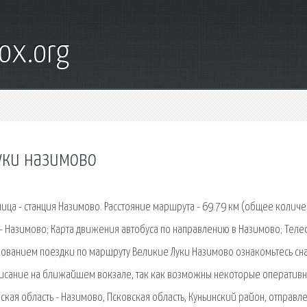
ox.org
уки назимово
ница - станция Назимово. Расстояние маршрута - 69.79 км (общее количе
— Назимово; Карта движения автобуса по направлению в Назимово; Тел
рованием поездки по маршруту Великие Луки Назимово ознакомьтесь сна
списание на ближайшем вокзале, так как возможны некоторые оператив
ская область - Назимово, Псковская область, Куньинский район, отправл