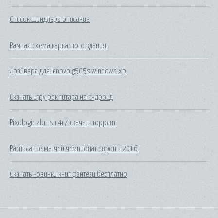
Список шиндлера описание
Рамная схема каркасного здания
Драйвера для lenovo g505s windows xp
Скачать игру рок гитара на андроид
Pixologic zbrush 4r7 скачать торрент
Расписание матчей чемпионат европы 2016
Скачать новинки книг фэнтези бесплатно