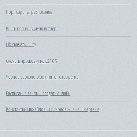
Порт сарапул расписание
Книги про нину муни витчер
Lib скачать книгу
Скачать прошивку на с2305
Черное зеркало black mirror с торрента
Расписание занятий создать онлайн
Константин михайлович симонов живые и мертвые