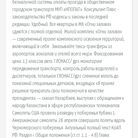
безналичной системы оплаты проезда в общественном
городском транспорте МУП «НПОПАТ». Консультант Плюс -
законодательство РФ кодексы и законы в последней
редакции. Удобный. Все квартиры в ЖК «Огни залива»
сдаются с полной отделкой. Жилой комплекс «Огни залива»
— современный проект комплексного освоения территорий,
включающий в себя:. Заказывайте такси-трансферы из
аэропортов, вокзалов и отелей всего мира. Фиксированная
цена. 13 классов авто. ГЛОНАСС/ gps мониторинг
передвижения транспорта, контроль работы водителей и
диспетчеров, тотальное ГЛОНАСС/gps слежение вплоть до
показаний специальных датчиков, входящих «Я принял
решение прекратить свои полномочия в качестве
президента», — сказал Назарбаев, выступая с обращением к
народу Казахстана в эфире республиканских телеканалов.
Самолеты США провели разведку у побережья Кубани 1
Американские самолеты 26 апреля совершили полеты вдоль
Черноморского побережья. Актуальный полный текст КоАП
РФ. Раздел i. Общие положения (ст.ст. 1.1 - 4.8) Глава.