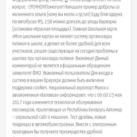
вопрос ️: СРОЧНО!!!Помогите! Напишите пример доброты из
жизненного опыта (кому вы могли и тд тип) Буду благодарна.
На автобусах М5, 158 можно доехать до улицы Варварки
(остановка «Красная площадь»). Главная Школьная карта.
«Моя школьная карта» не меняет систему организации
питания в школе, а делает ее более удобной для всех
участников, решая существующие на сегодня проблемы в
школах при организации питания. Внимание! Данный
комментарий не является официальным обращением
заявителя! ФИО. Уважаемый пользователь! Для входа в
систему в вашем браузере должна быть включена
поддержка cookies. Национальный аэропорт Минск и
авиакомпания «Белавиа» информируют, что с 00.00 15 мая
2017 года изменяется технология обслуживания
пассажиров, прилетающих из Республики Беларусь Автомир
– израильский сайт о машинах. Тест-драйвы, новые
тенденции в автомобилестроении. Вместе с электронным
проездным Вы получаете преимущества удобной