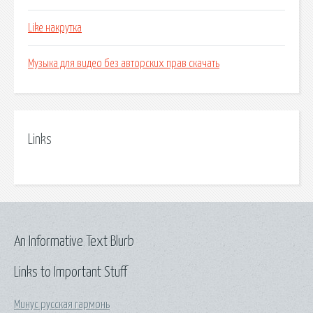
Like накрутка
Музыка для видео без авторских прав скачать
Links
An Informative Text Blurb
Links to Important Stuff
Минус русская гармонь