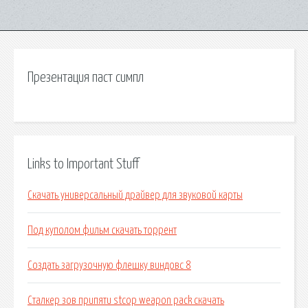
Презентация паст симпл
Links to Important Stuff
Скачать универсальный драйвер для звуковой карты
Под куполом фильм скачать торрент
Создать загрузочную флешку виндовс 8
Сталкер зов припяти stcop weapon pack скачать